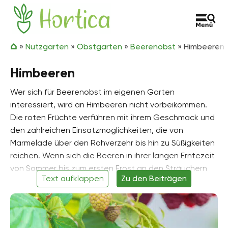
Zum Inhalt springen
Hortica
»
Nutzgarten
»
Obstgarten
»
Beerenobst
»
Himbeeren
Himbeeren
Wer sich für Beerenobst im eigenen Garten
interessiert, wird an Himbeeren nicht vorbeikommen.
Die roten Früchte verführen mit ihrem Geschmack und
den zahlreichen Einsatzmöglichkeiten, die von
Marmelade über den Rohverzehr bis hin zu Süßigkeiten
reichen. Wenn sich die Beeren in ihrer langen Erntezeit
von Sommer bis zum ersten Frost an den Sträuchern
Text aufklappen
Zu den Beiträgen
pflückbereit präsentieren, werden Sie viel Spaß bei der
Ernte haben. Davor müssen Sie jedoch erst einmal
wissen, wie Sie die Sträucher anpflanzen, schneiden,
pflegen und durch den Winter bringen, bevor eine