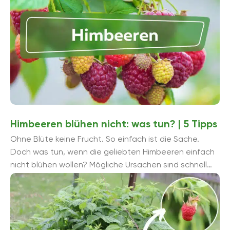
Ernte überhaupt möglich ist. Wenn Sie sich für den
Anbau von Himbeeren interessieren, sollten Sie auf
keinen Fall die Rankhilfe vergessen. Die Sträucher sind
auf diese angewiesen, vor allem wenn Sie die
Ernteerträge verbessern wollen, da sie durch die
Rankhilfe eine Möglichkeit haben, problemlos in die
Höhe zu wachsen. Werden Himbeeren im Garten
angebaut, ist der Standort sehr wichtig, da die
Gewächse nicht zu stickig stehen dürfen.
Himbeeren blühen nicht: was tun? | 5 Tipps
Ohne Blüte keine Frucht. So einfach ist die Sache.
Doch was tun, wenn die geliebten Himbeeren einfach
nicht blühen wollen? Mögliche Ursachen sind schnell
ausgemacht. Wir verraten, ...