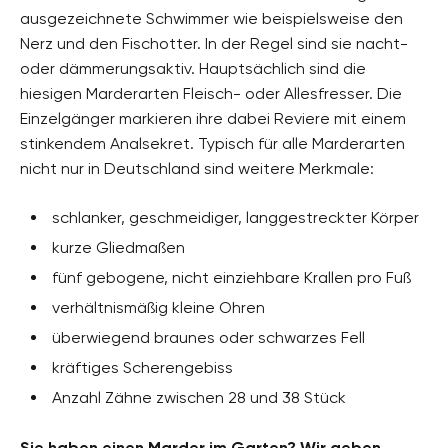
ausgezeichnete Schwimmer wie beispielsweise den
Nerz und den Fischotter. In der Regel sind sie nacht-
oder dämmerungsaktiv. Hauptsächlich sind die
hiesigen Marderarten Fleisch- oder Allesfresser. Die
Einzelgänger markieren ihre dabei Reviere mit einem
stinkendem Analsekret. Typisch für alle Marderarten
nicht nur in Deutschland sind weitere Merkmale:
schlanker, geschmeidiger, langgestreckter Körper
kurze Gliedmaßen
fünf gebogene, nicht einziehbare Krallen pro Fuß
verhältnismäßig kleine Ohren
überwiegend braunes oder schwarzes Fell
kräftiges Scherengebiss
Anzahl Zähne zwischen 28 und 38 Stück
Sie haben einen Marder im Garten? Wir geben