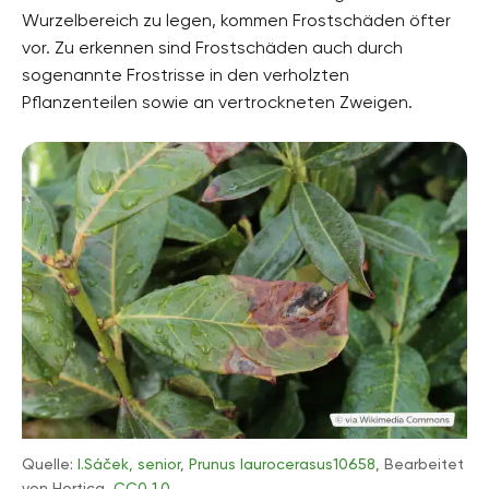
Wurzelbereich zu legen, kommen Frostschäden öfter
vor. Zu erkennen sind Frostschäden auch durch
sogenannte Frostrisse in den verholzten
Pflanzenteilen sowie an vertrockneten Zweigen.
Quelle:
I.Sáček, senior
,
Prunus laurocerasus10658
, Bearbeitet
von Hortica,
CC0 1.0