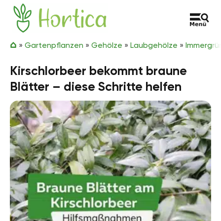
Zum Inhalt springen
Hortica
»
Gartenpflanzen
»
Gehölze
»
Laubgehölze
»
Immergrü
Kirschlorbeer bekommt braune
Blätter – diese Schritte helfen