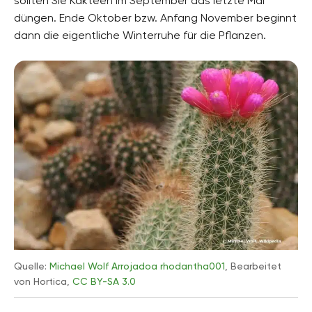
sollten Sie Kakteen im September das letzte Mal
düngen. Ende Oktober bzw. Anfang November beginnt
dann die eigentliche Winterruhe für die Pflanzen.
Quelle:
Michael Wolf
Arrojadoa rhodantha001
, Bearbeitet
von Hortica,
CC BY-SA 3.0