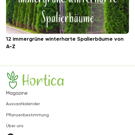
12 immergrüne winterharte Spalierbäume von
A-Z
Hortica
Magazine
Aussaatkalender
Pflanzenbestimmung
Über uns