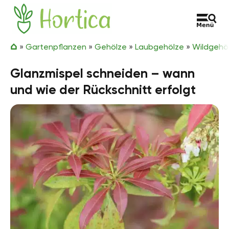
Zum Inhalt springen
Hortica
»
Gartenpflanzen
»
Gehölze
»
Laubgehölze
»
Wildgehö
Glanzmispel schneiden – wann
und wie der Rückschnitt erfolgt