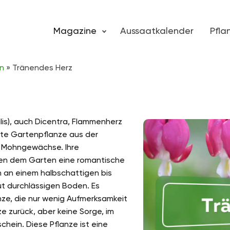
Magazine
Aussaatkalender
Pfl
n
»
Tränendes Herz
is), auch Dicentra, Flammenherz
fte Gartenpflanze aus der
r Mohngewächse. Ihre
ihen dem Garten eine romantische
 an einem halbschattigen bis
t durchlässigen Boden. Es
nze, die nur wenig Aufmerksamkeit
ze zurück, aber keine Sorge, im
hein. Diese Pflanze ist eine