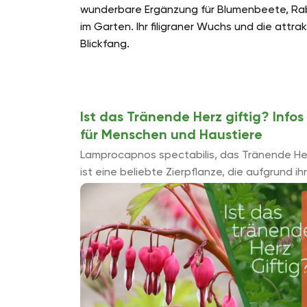
wunderbare Ergänzung für Blumenbeete, Ra
im Garten. Ihr filigraner Wuchs und die attr
Blickfang.
Ist das Tränende Herz giftig? Infos
für Menschen und Haustiere
Lamprocapnos spectabilis, das Tränende He
ist eine beliebte Zierpflanze, die aufgrund ih
einzigartigen Blütenform auffällt. Diese sind
wie rosa Herzen geformt und es scheint, als
würden ...