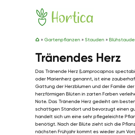
Zum Inhalt springen
Hortica
»
Gartenpflanzen
»
Stauden
»
Blühstaude
Tränendes Herz
Das Tränende Herz (Lamprocapnos spectabil
oder Marienherz genannt, ist eine zauberha
Gattung der Herzblumen und der Familie de
herzförmigen Blüten in zarten Farben verle
Note. Das Tränende Herz gedeiht am besten
schattigen Standort und bevorzugt einen gu
handelt sich um eine sehr pflegeleichte Pfla
benötigt. Nach der Blüte zieht sich die Pflan
nächsten Frühjahr kommt es wieder zum Vorsc