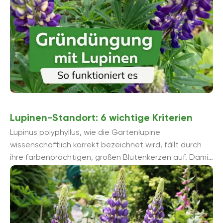
Lupinen-Standort: 6 wichtige Kriterien
Lupinus polyphyllus, wie die Gartenlupine
wissenschaftlich korrekt bezeichnet wird, fällt durch
ihre farbenprächtigen, großen Blütenkerzen auf. Damit
Sie diese Pracht ausgiebig bewundern können,
brauchen Lupinen ...