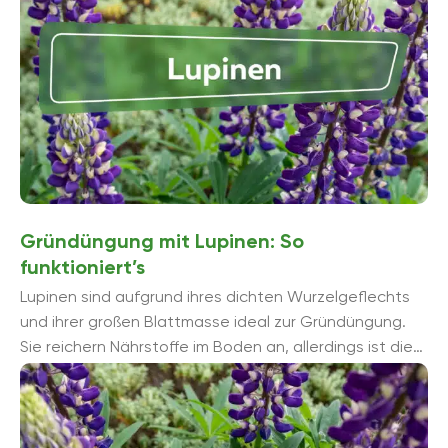
Samen gezogen werden oder man kauft sie als
Jungpflanzen und pflanzt sie im Frühjahr oder im
Herbst ein. Um die Samenbildung zu verhindern, können
die verblühten Stängel nach der Blüte abgeschnitten
werden. Wegen ihres reichen Nektarangebots sind
Lupinen auch bei Schmetterlingen und Bienen beliebt.
Gründüngung mit Lupinen: So
funktioniert’s
Lupinen sind aufgrund ihres dichten Wurzelgeflechts
und ihrer großen Blattmasse ideal zur Gründüngung.
Sie reichern Nährstoffe im Boden an, allerdings ist die
Einarbeitung etwas aufwendiger, da ...