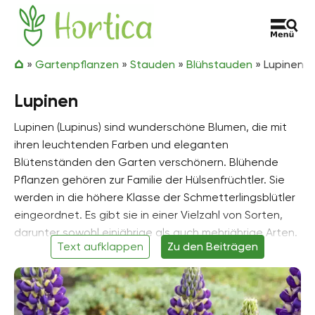
Zum Inhalt springen
Hortica
»
Gartenpflanzen
»
Stauden
»
Blühstauden
»
Lupinen
Lupinen
Lupinen (Lupinus) sind wunderschöne Blumen, die mit
ihren leuchtenden Farben und eleganten
Blütenständen den Garten verschönern. Blühende
Pflanzen gehören zur Familie der Hülsenfrüchtler. Sie
werden in die höhere Klasse der Schmetterlingsblütler
eingeordnet. Es gibt sie in einer Vielzahl von Sorten,
darunter sowohl einjährige als auch mehrjährige Arten.
Text aufklappen
Zu den Beiträgen
Lupinen sind nicht nur schön anzusehen, sie sind auch
nützlich für den Garten, da sie Stickstoff aus der Luft
binden und so zur Verbesserung des Bodens
beitragen können. Lupinen können entweder aus