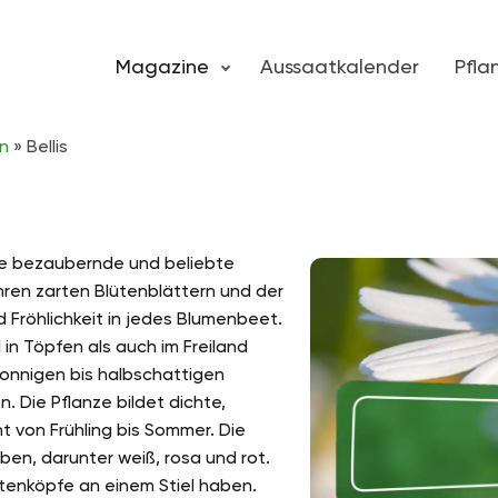
Magazine
Aussaatkalender
Pfl
n
»
Bellis
ne bezaubernde und beliebte
 ihren zarten Blütenblättern und der
nd Fröhlichkeit in jedes Blumenbeet.
l in Töpfen als auch im Freiland
sonnigen bis halbschattigen
 Die Pflanze bildet dichte,
ht von Frühling bis Sommer. Die
rben, darunter weiß, rosa und rot.
ütenköpfe an einem Stiel haben.