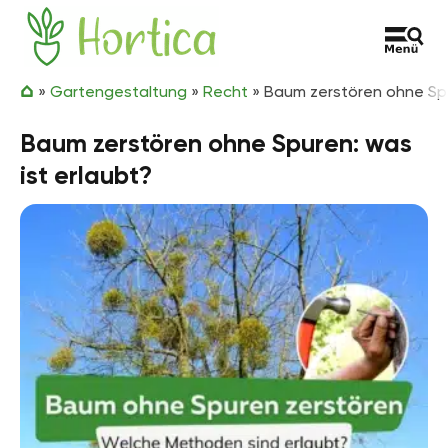
Zum Inhalt springen
Hortica
»
Gartengestaltung
»
Recht
»
Baum zerstören ohne Spu
Baum zerstören ohne Spuren: was
ist erlaubt?