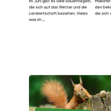
Im Juni gibt es viele Bauernregeln,
Maikäfer
die sich auf das Wetter und die
den beka
Landwirtschaft beziehen. Vieles
die sich 
was im …