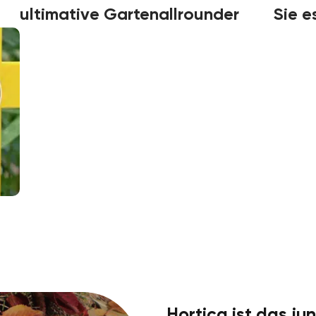
ultimative Gartenallrounder
Sie e
Hortica ist das j