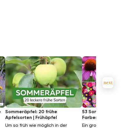
e
Sommeräpfel: 20 frühe
53 Sommerstauden v
Apfelsorten | Frühäpfel
Farben sortiert
Um so früh wie möglich in der
Ein großer Teil im So