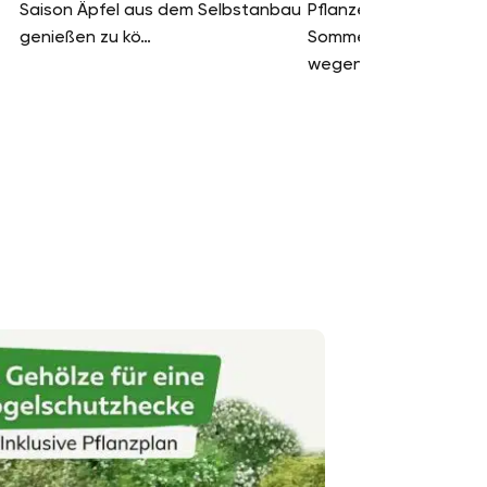
Saison Äpfel aus dem Selbstanbau
Pflanzen sind Stauden
genießen zu kö…
Sommerstauden bieten
wegen ihrer üppigen 