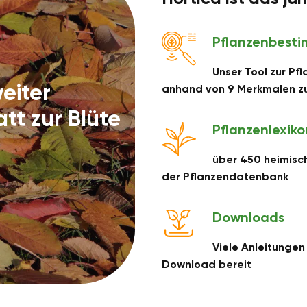
Pflanzenbest
Unser Tool zur Pf
weiter
anhand von 9 Merkmalen zu
att zur Blüte
Pflanzenlexiko
über 450 heimisch
der Pflanzendatenbank
Downloads
Viele Anleitungen 
Download bereit