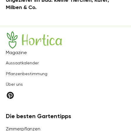
Ungeziefer im Bad: kleine Tierchen, Käfer,
Milben & Co.
Hortica
Magazine
Aussaatkalender
Pflanzenbestimmung
Über uns
Die besten Gartentipps
Zimmerpflanzen