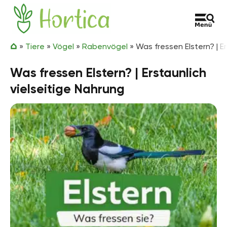
Zum Inhalt springen
Hortica
»
Tiere
»
Vögel
»
Rabenvögel
»
Was fressen Elstern? | E
Was fressen Elstern? | Erstaunlich
vielseitige Nahrung