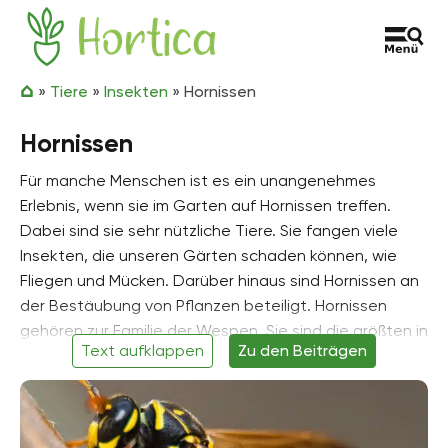
Zum Inhalt springen
Hortica
»
Tiere
»
Insekten
»
Hornissen
Hornissen
Für manche Menschen ist es ein unangenehmes
Erlebnis, wenn sie im Garten auf Hornissen treffen.
Dabei sind sie sehr nützliche Tiere. Sie fangen viele
Insekten, die unseren Gärten schaden können, wie
Fliegen und Mücken. Darüber hinaus sind Hornissen an
der Bestäubung von Pflanzen beteiligt. Hornissen
gehören zur Familie der Wespen. Sie sind die größten in
Text aufklappen
Zu den Beiträgen
Mitteleuropa heimischen Vertreter. Es gibt
verschiedene Arten, wie beispielsweise die Gemeine.-
oder die Asiatische Hornisse. Sie haben
unterschiedliche Erscheinungsformen,