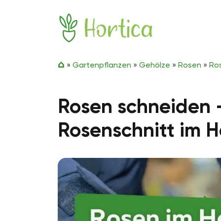
Zum Inhalt springen
Hortica
»
Gartenpflanzen
»
Gehölze
»
Rosen
»
Ro
Rosen schneiden –
Rosenschnitt im H