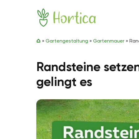
Zum Inhalt springen
Hortica
»
Gartengestaltung
»
Gartenmauer
»
Ran
Randsteine setzen
gelingt es