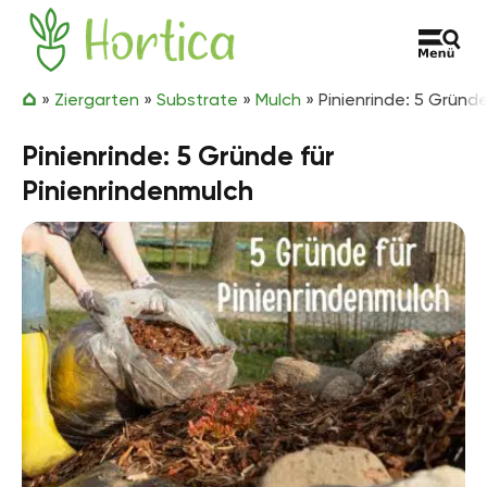
Zum Inhalt springen
Hortica
»
Ziergarten
»
Substrate
»
Mulch
»
Pinienrinde: 5 Gründe
Pinienrinde: 5 Gründe für
Pinienrindenmulch