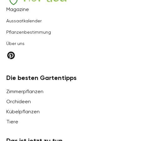
Hortica
Magazine
Aussaatkalender
Pflanzenbestimmung
Über uns
Die besten Gartentipps
Zimmerpflanzen
Orchideen
Kübelpflanzen
Tiere
Das ist jetzt zu tun