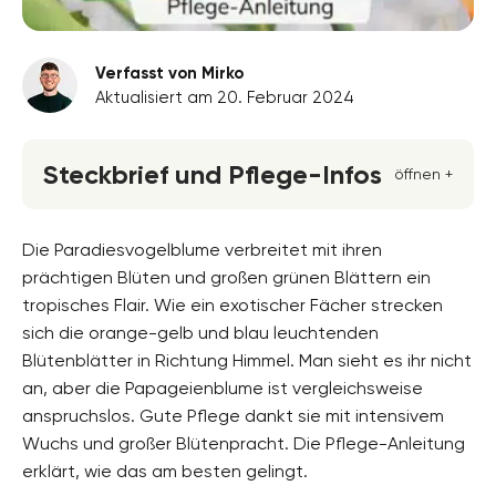
Verfasst von Mirko
Aktualisiert am 20. Februar 2024
Steckbrief und Pflege-Infos
öffnen +
Blütenfarbe
mehrfarbig, orange, weiss, grün, blau
Die Paradiesvogelblume verbreitet mit ihren
prächtigen Blüten und großen grünen Blättern ein
Standort
tropisches Flair. Wie ein exotischer Fächer strecken
Halbschatten, Absonnig, Sonnig
sich die orange-gelb und blau leuchtenden
Blütezeit
Blütenblätter in Richtung Himmel. Man sieht es ihr nicht
März, April, Mai, Juni, Juli, August, September
an, aber die Papageienblume ist vergleichsweise
anspruchslos. Gute Pflege dankt sie mit intensivem
Wuchsform
aufrecht, ausladend, buschig, mehrjährig,
Wuchs und großer Blütenpracht. Die Pflege-Anleitung
horstbildend, Staude, Überhängend
erklärt, wie das am besten gelingt.