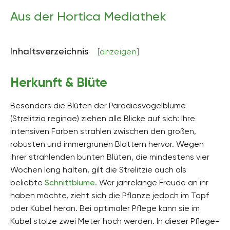
Höhe
80 bis 200 Zentimeter hoch
Aus der Hortica Mediathek
Bodenart
steinig, sandig, lehmig, kiesig
Inhaltsverzeichnis
[anzeigen]
Bodenfeuchte
mäßig feucht, frisch
Herkunft & Blüte
pH-Wert
neutral, schwach sauer
Besonders die Blüten der Paradiesvogelblume
(Strelitzia reginae) ziehen alle Blicke auf sich: Ihre
Kalkverträglichkeit
intensiven Farben strahlen zwischen den großen,
Kalktolerant
robusten und immergrünen Blättern hervor. Wegen
Humus
ihrer strahlenden bunten Blüten, die mindestens vier
humusreich
Wochen lang halten, gilt die Strelitzie auch als
beliebte
Schnittblume
. Wer jahrelange Freude an ihr
Giftig
haben möchte, zieht sich die Pflanze jedoch im Topf
Ja
oder Kübel heran. Bei optimaler Pflege kann sie im
Pflanzenfamilien
Kübel stolze zwei Meter hoch werden. In dieser Pflege-
Strelitziengewächse, Strelitziaceae