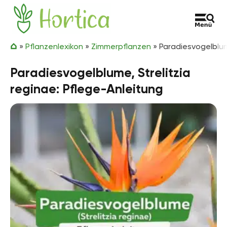
Zum Inhalt springen
Hortica
»
Pflanzenlexikon
»
Zimmerpflanzen
»
Paradiesvogelblum
Paradiesvogelblume, Strelitzia
reginae: Pflege-Anleitung