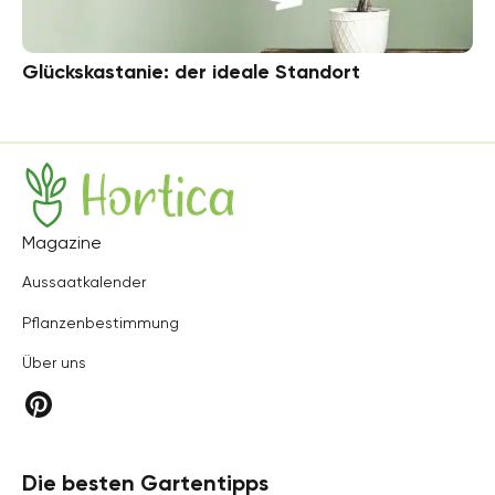
Glückskastanie: der ideale Standort
Hortica
Magazine
Aussaatkalender
Pflanzenbestimmung
Über uns
Die besten Gartentipps