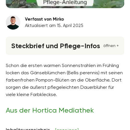
Verfasst von Mirko
Aktualisiert am 15. April 2025
Steckbrief und Pflege-Infos
öffnen +
Blütenfarbe
gelb, rosa, weiss
Schon die ersten warmen Sonnenstrahlen im Frühling
locken das Gänseblümchen (Bellis perennis) mit seinen
Standort
farbenfrohen Pompon-Blüten an die Oberfläche. Dort
Sonnig, Vollsonne
sorgen die äußerst pflegeleichten Dauerblüher für
Blütezeit
viele kleine Farbkleckse.
März, April, Mai, Juni, Juli, August, September,
Oktober, November
Aus der Hortica Mediathek
Wuchsform
mehrjährig
Inhaltsverzeichnis