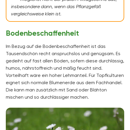
insbesondere dann, wenn das Pflanzgefäß
Pflanzenarten
vergleichsweise klein ist.
Arzneipflanzen, Frühlingsblumen, Heilkräuter,
Heilpflanzen, Küchenkräuter, Mediterrane
Pflanzen, Schmetterlingspflanzen, Topfpflanzen,
Wiesenblumen, Wildkräuter
Bodenbeschaffenheit
Gartenstil
Im Bezug auf die Bodenbeschaffenheit ist das
Apothekergarten, Italienischer Garten,
Landhausgarten, Naturgarten,
Tausendschön recht anspruchslos und genügsam. Es
Selbstversorgergarten, Wildgarten
gedeiht auf fast allen Böden, sofern diese durchlässig,
humos, nährstoffreich und mäßig feucht sind.
Vorteilhaft wäre ein hoher Lehmanteil. Für Topfkulturen
eignet sich normale Blumenerde aus dem Fachhandel.
Die kann man zusätzlich mit Sand oder Blähton
mischen und so durchlässiger machen.