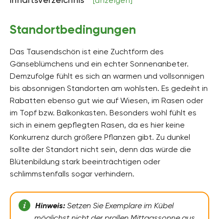
[anzeigen]
Höhe
bis zu 15 Zentimeter hoch
Standortbedingungen
Bodenart
lehmig
Das Tausendschön ist eine Zuchtform des
Bodenfeuchte
Gänseblümchens und ein echter Sonnenanbeter.
mäßig feucht
Demzufolge fühlt es sich an warmen und vollsonnigen
bis absonnigen Standorten am wohlsten. Es gedeiht in
pH-Wert
neutral, schwach sauer
Rabatten ebenso gut wie auf Wiesen, im Rasen oder
im Topf bzw. Balkonkasten. Besonders wohl fühlt es
Kalkverträglichkeit
sich in einem gepflegten Rasen, da es hier keine
Kalkintolerant
Konkurrenz durch größere Pflanzen gibt. Zu dunkel
Humus
sollte der Standort nicht sein, denn das würde die
humusreich
Blütenbildung stark beeinträchtigen oder
schlimmstenfalls sogar verhindern.
Giftig
Nein
Hinweis:
Setzen Sie Exemplare im Kübel
Pflanzenfamilien
Korbblütler, Asteraceae
möglichst nicht der prallen Mittagssonne aus,