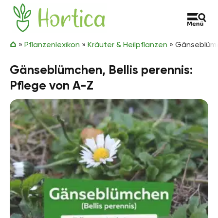
Zum Inhalt springen
Hortica
»
Pflanzenlexikon
»
Kräuter & Heilpflanzen
»
Gänseblümch
Gänseblümchen, Bellis perennis:
Pflege von A-Z