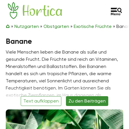
Zum Inhalt springen
Hortica
»
Nutzgarten
»
Obstgarten
»
Exotische Früchte
»
Bana
Banane
Viele Menschen lieben die Banane als süße und
gesunde Frucht. Die Früchte sind reich an Vitaminen,
Mineralstoffen und Ballaststoffen. Bei Bananen
handelt es sich um tropische Pflanzen, die warme
Temperaturen, viel Sonnenlicht und ausreichend
Feuchtigkeit benötigen. Im Garten können Sie als
exotische Zierpflanzen, im Haus dagegen als
Text aufklappen
Zu den Beiträgen
Zimmerpflanzen kultiviert werden. Aufgrund ihrer
besonderen Ansprüche an Klima und Wasser bedarf
die Pflege der Bananenstaude besonderer
Aufmerksamkeit. Der Anbau von ihnen kann jedoch mit