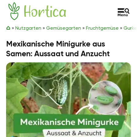
Zum Inhalt springen
Hortica
»
Nutzgarten
»
Gemüsegarten
»
Fruchtgemüse
»
Gurk
Mexikanische Minigurke aus
Samen: Aussaat und Anzucht