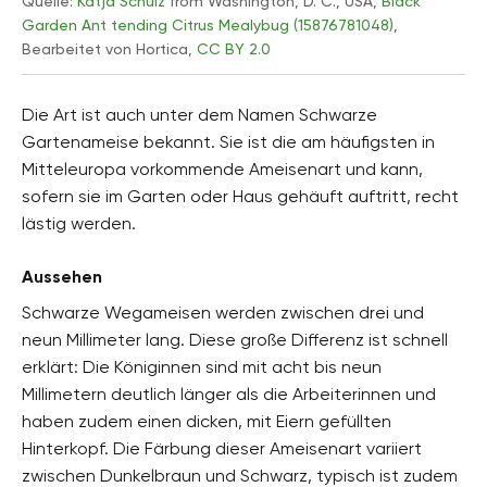
Quelle:
Katja Schulz
from Washington, D. C., USA,
Black
Garden Ant tending Citrus Mealybug (15876781048)
,
Bearbeitet von Hortica,
CC BY 2.0
Die Art ist auch unter dem Namen Schwarze
Gartenameise bekannt. Sie ist die am häufigsten in
Mitteleuropa vorkommende Ameisenart und kann,
sofern sie im Garten oder Haus gehäuft auftritt, recht
lästig werden.
Aussehen
Schwarze Wegameisen werden zwischen drei und
neun Millimeter lang. Diese große Differenz ist schnell
erklärt: Die Königinnen sind mit acht bis neun
Millimetern deutlich länger als die Arbeiterinnen und
haben zudem einen dicken, mit Eiern gefüllten
Hinterkopf. Die Färbung dieser Ameisenart variiert
zwischen Dunkelbraun und Schwarz, typisch ist zudem