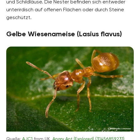
und Schildläuse. Die Nester befinden sich entweder
unterirdisch auf offenen Flächen oder durch Steine
geschützt.
Gelbe Wiesenameise (Lasius flavus)
Quelle:
AJC1
from UK,
Angry Ant (Explored) (31456859231)
,