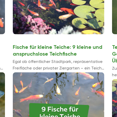
Fische für kleine Teiche: 9 kleine und
T
anspruchslose Teichfische
G
Ü
Egal ob öffentlicher Stadtpark, repräsentative
h
Freifläche oder privater Ziergarten – ein Teich
Zu
gehört zu dekorativen und mitunter auch
he
repräsentativen Grünanlagen in vielen Fällen
fr
einfach dazu. ...
ge
de
Le