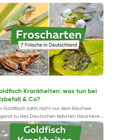
ten vertreten. 7 Froscharten sind in
utschland heimisch, die Ihnen in diesem
tikel vorgestellt werden.
oldfisch Krankheiten: was tun bei
lzbefall & Co?
r Goldfisch zählt nicht nur dem Klischee
lgend zu des Deutschen liebsten Haustieren.
ch in der Realität bevölkert er zahlreiche
uarien und Gartenteiche. Durch das
grenzte Wasservolumen ...