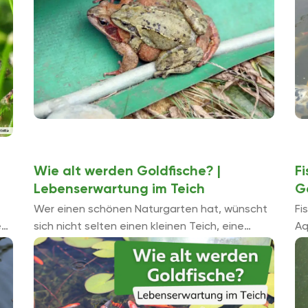
Wie alt werden Goldfische? |
F
e
Lebenserwartung im Teich
G
Wer einen schönen Naturgarten hat, wünscht
Fi
e
sich nicht selten einen kleinen Teich, eine
Aq
ie
Wasseroase für Tiere und Pflanzen.
in
nd
Goldfische, Carassius auratus, sind eine
Um
ausgezeichnete Wahl, um den ...
Ru