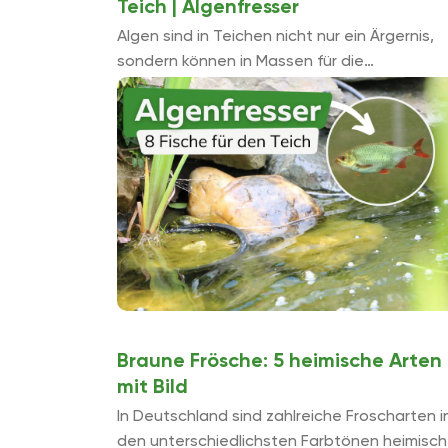
Teich | Algenfresser
Algen sind in Teichen nicht nur ein Ärgernis,
sondern können in Massen für die
Teichbewohner auch gefährlich werden.
Sogenannte „Algenfresser“ können diesen
Problemen entgegenwirken. Wir stellen 8 ...
Braune Frösche: 5 heimische Arten
mit Bild
In Deutschland sind zahlreiche Froscharten i
den unterschiedlichsten Farbtönen heimisch