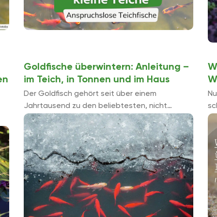
Goldfische überwintern: Anleitung –
W
en
im Teich, in Tonnen und im Haus
W
Der Goldfisch gehört seit über einem
Nu
Jahrtausend zu den beliebtesten, nicht
sc
domestizierten Haustieren des Menschen und
an
wird in zahlreichen Zuchtformen angeboten.
in
n.
Die Süßwasserfische kommen ursprünglich in
Seen ...