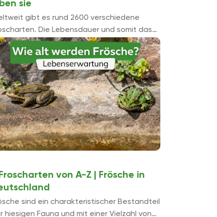
ben sie
ltweit gibt es rund 2600 verschiedene
oscharten. Die Lebensdauer und somit das
ter der Frösche variiert von Art zu Art. Die
rchschnittliche Lebenserwartung liegt bei 10
hren. Es gibt Arten, die ä...
Froscharten von A-Z | Frösche in
eutschland
ösche sind ein charakteristischer Bestandteil
r hiesigen Fauna und mit einer Vielzahl von