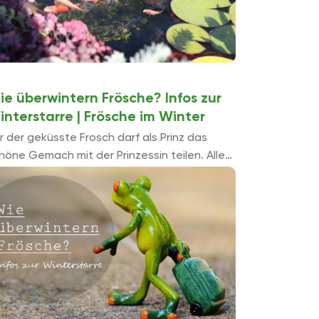
ie überwintern Frösche? Infos zur
interstarre | Frösche im Winter
r der geküsste Frosch darf als Prinz das
höne Gemach mit der Prinzessin teilen. Alle
deren Frösche bleiben außen vor. Sie hüpfen
 unseren Gä...