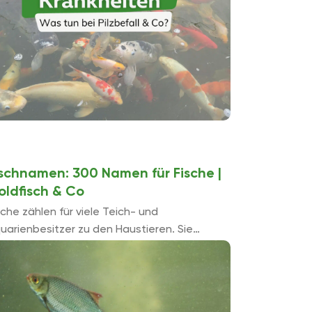
ischnamen: 300 Namen für Fische |
oldfisch & Co
sche zählen für viele Teich- und
uarienbesitzer zu den Haustieren. Sie
vestieren Liebe, Zeit und Geld in die Haltung.
so unverwunderlicher ist es, ihnen einen
fnamen zukommen zu ...