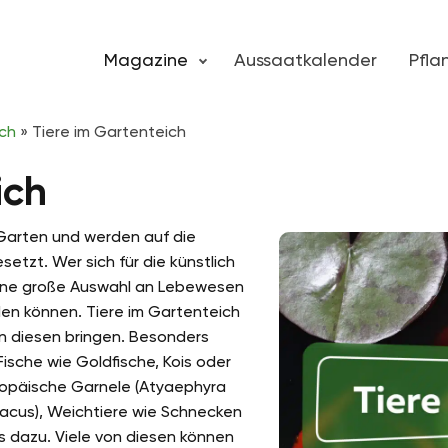
Magazine
Aussaatkalender
Pfl
ch
»
Tiere im Gartenteich
ich
 Garten und werden auf die
etzt. Wer sich für die künstlich
 eine große Auswahl an Lebewesen
den können. Tiere im Gartenteich
in diesen bringen. Besonders
Fische wie Goldfische, Kois oder
uropäische Garnele (Atyaephyra
tacus), Weichtiere wie Schnecken
s dazu. Viele von diesen können