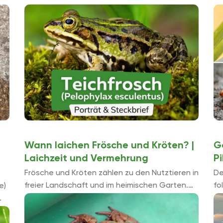
aufmerksam machen. In diesem Text finden Sie
Ar
t
Wissenswertes rund um den interessanten
De
Teichfrosch.
Ar
Wann laichen Frösche und Kröten? |
G
Laichzeit und Vermehrung
Pi
Frösche und Kröten zählen zu den Nutztieren in
De
freier Landschaft und im heimischen Garten.
fo
e)
Für den einen sind sie unwillkommene
Au
Gartenbewohner, für andere bringen sie ...
Aq
.
be