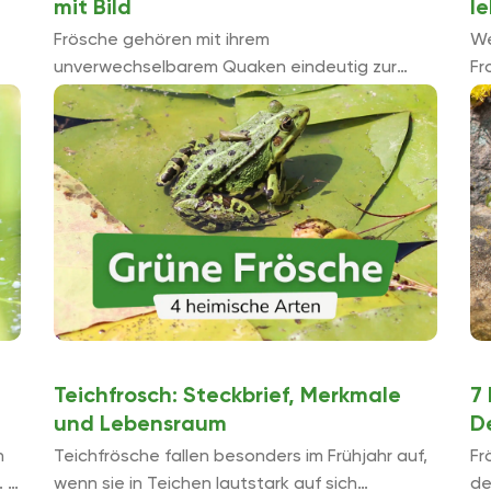
mit Bild
le
Frösche gehören mit ihrem
We
unverwechselbarem Quaken eindeutig zur
Fr
Fauna Deutschlands. Aber wie viele grüne
Al
Frösche gibt es zwischen Nord- und Bodensee
du
eigentlich? Wir stellen alle heimischen ...
Ja
Teichfrosch: Steckbrief, Merkmale
7 
und Lebensraum
D
n
Teichfrösche fallen besonders im Frühjahr auf,
Fr
. 5
wenn sie in Teichen lautstark auf sich
de