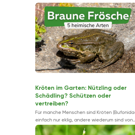
der Froscharten sind braun. Diese braunen
Frösche werden Ihnen in dieser Auflistung mi
Bild vorgestellt.
Kröten im Garten: Nützling oder
Schädling? Schützen oder
vertreiben?
Für manche Menschen sind Kröten (Bufonida
einfach nur eklig, andere wiederum sind von
diesen Amphibien beeindruckt und fasziniert
Wenn sich diese Tiere dann auch noch im