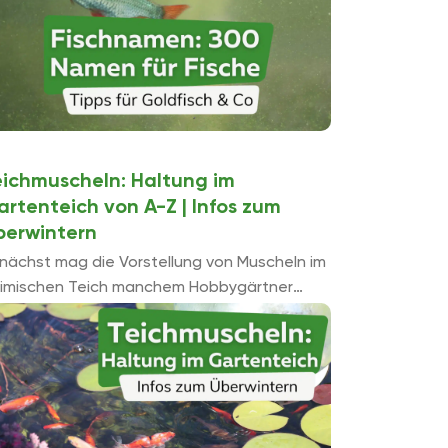
eichmuscheln: Haltung im
artenteich von A-Z | Infos zum
berwintern
nächst mag die Vorstellung von Muscheln im
imischen Teich manchem Hobbygärtner
emd und überzogen erscheinen. Doch
rade Teichmuscheln bringen nicht nur für
n interessierten Betrachter vielseitiges
ben ...