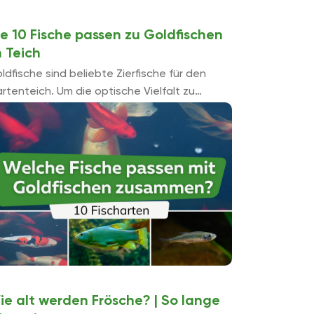
ie 10 Fische passen zu Goldfischen
m Teich
ldfische sind beliebte Zierfische für den
rtenteich. Um die optische Vielfalt zu
gänzen, können weitere Fische, die ähnliche
sprüche haben und kein räuberisches
rhalten zeigen, ...
ie alt werden Frösche? | So lange