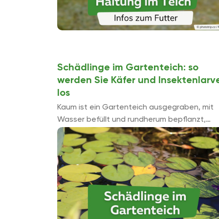
Schädlinge im Gartenteich: so
werden Sie Käfer und Insektenlarv
los
Kaum ist ein Gartenteich ausgegraben, mit
Wasser befüllt und rundherum bepflanzt,
ziehen auch schon ungebetene Bewohner ei
Zu Beginn sind es noch wenige und ihre
Anwesenheit fällt nicht ...