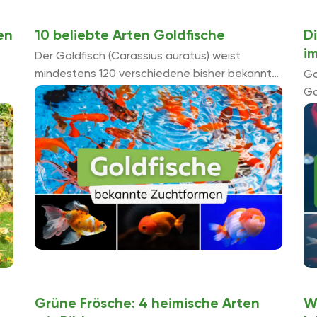
en
10 beliebte Arten Goldfische
D
i
Der Goldfisch (Carassius auratus) weist
mindestens 120 verschiedene bisher bekannte
Go
Zuchtformen auf. Im Folgenden werden die
Ga
beliebtesten unter ihnen beschrieben.
est
er
en
An
Ve
Grüne Frösche: 4 heimische Arten
W