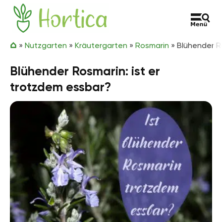
Zum Inhalt springen
Hortica
»
Nutzgarten
»
Kräutergarten
»
Rosmarin
»
Blühender R
Blühender Rosmarin: ist er
trotzdem essbar?