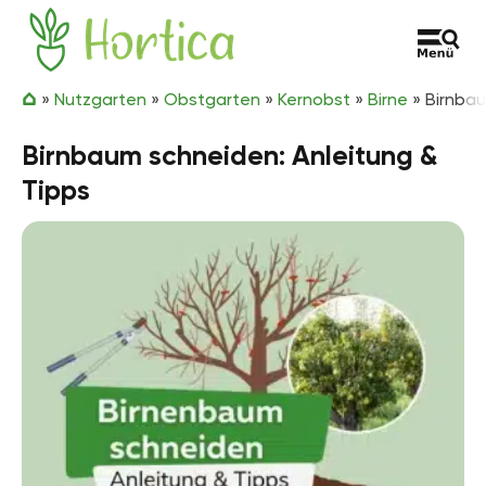
Zum Inhalt springen
Hortica
»
Nutzgarten
»
Obstgarten
»
Kernobst
»
Birne
»
Birnbau
Birnbaum schneiden: Anleitung &
Tipps