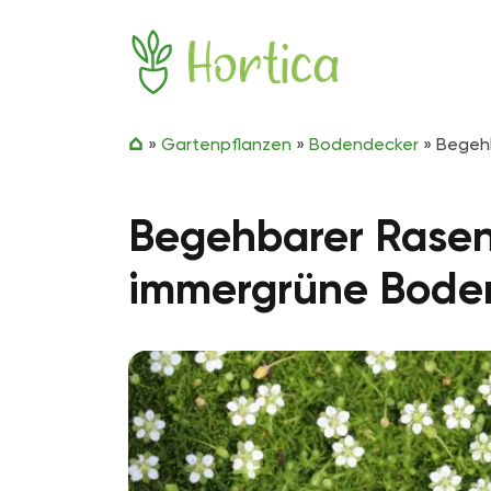
Zum Inhalt springen
Hortica
»
Gartenpflanzen
»
Bodendecker
»
Begehb
Begehbarer Rasener
immergrüne Bode