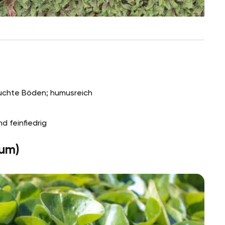
euchte Böden; humusreich
d feinfiedrig
um)