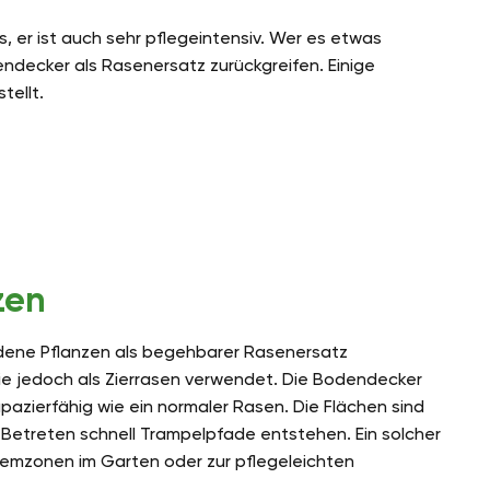
s, er ist auch sehr pflegeintensiv. Wer es etwas
decker als Rasenersatz zurückgreifen. Einige
tellt.
zen
dene Pflanzen als begehbarer Rasenersatz
sie jedoch als Zierrasen verwendet. Die Bodendecker
rapazierfähig wie ein normaler Rasen. Die Flächen sind
Betreten schnell Trampelpfade entstehen. Ein solcher
lemzonen im Garten oder zur pflegeleichten